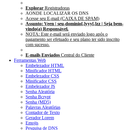
Explorar
Registradoras
AONDE LOCALIZAR OS DNS
Acesse seu E-mail (CAIXA DE SPAM)
Assunto: Veen | seu-dominio[.]yyy[.]zz | Seja bem-
vindo(a) Responsável.
NOTA: Este e-mail será enviado logo após o
pagamento ser efetuado e seu plano ter sido inscrito
com sucesso.
E-mails Enviados
Central do Cliente
Ferramentas Web
Embelezador HTML
Minificador HTML
Embelezador CSS
Minificador CSS
Embelezador JS
Senha Aleatória
Senha Bcrypt
Senha (MD5)
Palavras Aleatórias
Contador de Texto
Gerador Lorem
Emojis
Pesquisa de DNS