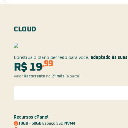
CLOUD
Construa o plano perfeito para você,
adaptado às suas
,99
R$ 19
Valor
Recorrente
no
2º mês
(a partir)
Recursos cPanel
10GB
-
50GB
Espaço SSD
NVMe