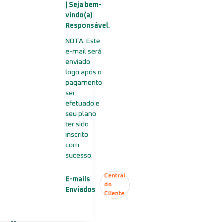
Litespeed
| Seja bem-
Cache Manager
vindo(a)
Permite gerenciar o cache de sites diretamente
Responsável.
pelo cPanel ou via plugin no WordPress.
NOTA: Este
e-mail será
enviado
logo após o
pagamento
ser
efetuado e
seu plano
ter sido
m WordPress
inscrito
com
 exigências.
sucesso.
Central
pronta para indicar a melhor opção para você.
E-mails
do
Enviados
Cliente