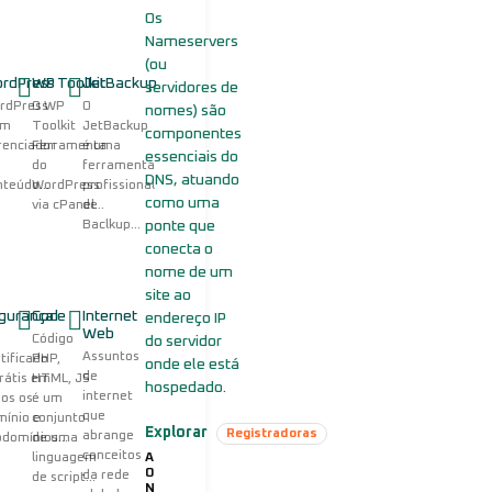
Os
Nameservers
(ou
rdPress
WP Toolkit
JetBackup
servidores de
rdPress
O WP
O
nomes) são
um
Toolkit
JetBackup
WP Toolkit
componentes
renciador
Ferramenta
é uma
Ferramenta WordPress
essenciais do
do
ferramenta
DNS, atuando
Poderosa interface de gerenciamento para
teúdo...
WordPress
profissional
como uma
via cPanel...
de
WordPress que simplifica a instalação.
Baclkup...
ponte que
conecta o
nome de um
site ao
gurança
Code
Internet
endereço IP
Web
GIT / Composer
m
Código
do servidor
Assuntos
tificado
PHP,
onde ele está
Recursos Externos
de
rátis em
HTML, JS
hospedado.
internet
os os
é um
Automatiza a instalação e atualização de bibliotecas
que
mínio e
conjunto
Explorar
Registradoras
externas usadas em PHP.
abrange
domínios...
de uma
conceitos
linguagem
A
O
da rede
de script...
N