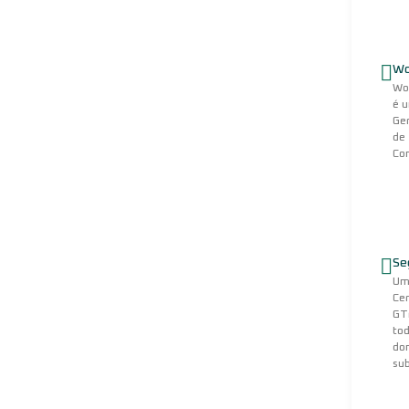
Tecnologia
cPanel
Confira abaixo as principais recursos.
Wo
Wo
é 
JetBackup
Ge
Diários e Semanal
de
Permite criar e restaurar backups de sites e
Con
servidores de forma rápida e segura.
Se
cPanel (PT-BR)
U
Cer
Idioma em Português Brasil
GT
Oferece suporte a múltiplos idiomas, incluindo o
tod
português do Brasil.
do
sub