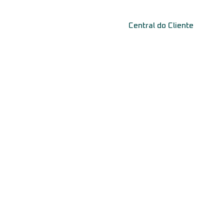
Central do Cliente
PostgreSQL
Banco de Dados
Com seus pontos fortes: extensibilidade, robustez,
recursos avançados.
Imunify360
Proteção Web
Segurança completa contra malware, ataques de
força bruta e ameças digitais.