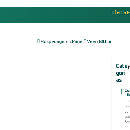
Oferta E
Hospedagem cPanel
Veen.BIO.br
Recursos e Vantagens que
facilitam a sua vida!
Cate
gori
as
Ce
Cl
É 
pl
co
au
fat