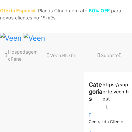
Oferta Especial
: Planos Cloud com até
60% OFF
para
novos clientes no 1º mês.
Hospedagem
Veen.BIO.br
Suporte
cPanel
Cate
https://sup
goria
orte.veen.h
s
ost
Central do Cliente